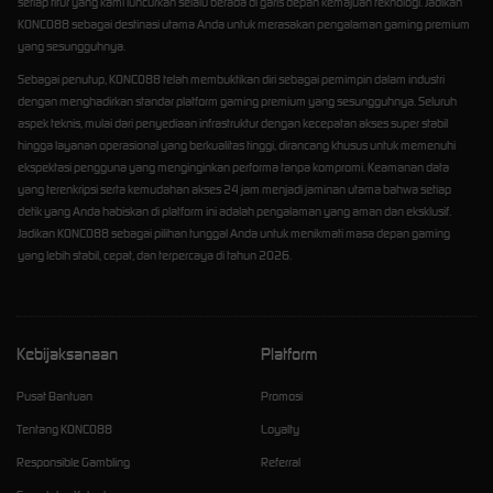
setiap fitur yang kami luncurkan selalu berada di garis depan kemajuan teknologi. Jadikan
KONCO88 sebagai destinasi utama Anda untuk merasakan pengalaman gaming premium
yang sesungguhnya.
Sebagai penutup, KONCO88 telah membuktikan diri sebagai pemimpin dalam industri
dengan menghadirkan standar platform gaming premium yang sesungguhnya. Seluruh
aspek teknis, mulai dari penyediaan infrastruktur dengan kecepatan akses super stabil
hingga layanan operasional yang berkualitas tinggi, dirancang khusus untuk memenuhi
ekspektasi pengguna yang menginginkan performa tanpa kompromi. Keamanan data
yang terenkripsi serta kemudahan akses 24 jam menjadi jaminan utama bahwa setiap
detik yang Anda habiskan di platform ini adalah pengalaman yang aman dan eksklusif.
Jadikan KONCO88 sebagai pilihan tunggal Anda untuk menikmati masa depan gaming
yang lebih stabil, cepat, dan terpercaya di tahun 2026.
Kebijaksanaan
Platform
Pusat Bantuan
Promosi
Tentang KONCO88
Loyalty
Responsible Gambling
Referral