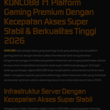
KONCO88 ⛩️ Platform
Gaming Premium Dengan
Kecepatan Akses Super
Stabil & Berkualitas Tinggi
2026
KONCO88
hadir sebagai solusi yang tepat bagi Anda yang sedang mencari platform
gaming premium dengan standar kualitas internasional. Kami mengutamakan
kenyamanan pengguna melalui penyediaan infrastruktur server yang dioptimalkan secara
khusus untuk menghadirkan kecepatan akses super stabil tanpa gangguan. Di tengah
ketatnya persaingan digital, KONCO88 tetap menjadi pilihan utama berkat komitmen kami
dalam menyajikan layanan yang berkualitas tinggi, sistem keamanan data yang terenkripsi
secara ketat, serta kemudahan akses bagi seluruh komunitas setia kami di tahun 2026.
Infrastruktur Server Dengan
Kecepatan Akses Super Stabil
Sebagai pionir dalam ekosistem digital modern, KONCO88 mengintegrasikan teknologi