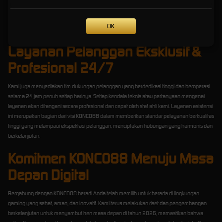
dan mudah dipahami oleh member baru yang baru saja bergabung. Kualitas visual yang
tajam serta tata letak yang ergonomis memberikan kesan eksklusif yang hanya bisa Anda
OK
temukan di layanan premium seperti KONCO88.
Layanan Pelanggan Eksklusif &
Profesional 24/7
Kami juga menyediakan tim dukungan pelanggan yang berdedikasi tinggi dan beroperasi
selama 24 jam penuh setiap harinya. Setiap kendala teknis atau pertanyaan mengenai
layanan akan ditangani secara profesional dan cepat oleh staf ahli kami. Layanan asistensi
ini merupakan bagian dari visi KONCO88 dalam memberikan standar pelayanan berkualitas
tinggi yang melampaui ekspektasi pelanggan, menciptakan hubungan yang harmonis dan
berkelanjutan.
Komitmen KONCO88 Menuju Masa
Depan Digital
Bergabung dengan KONCO88 berarti Anda telah memilih untuk berada di lingkungan
gaming yang sehat, aman, dan inovatif. Kami terus melakukan riset dan pengembangan
berkelanjutan untuk menyambut tren masa depan di tahun 2026, memastikan bahwa