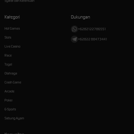
Syarat dan Ketentuan
Kategori
Dukungan
Hot Games
+6282122786551
Slots
+62822 88473441
Live Casino
Race
Togel
Olahraga
Crash Game
Arcade
Poker
E-Sports
Sabung Ayam