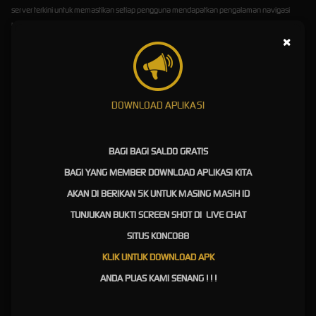
server terkini untuk memastikan setiap pengguna mendapatkan pengalaman navigasi
yang mulus. Kami memahami bahwa dalam dunia gaming, jeda waktu atau latency adalah
hambatan utama, itulah sebabnya kami melakukan investasi besar pada pemeliharaan
×
sistem tingkat tinggi. Hal ini menjadikan setiap akses ke platform kami terasa jauh lebih
responsif dan efisien dibandingkan dengan penyedia layanan serupa lainnya.
Sistem Keamanan Terenkripsi &
DOWNLOAD APLIKASI
Proteksi Data Berlapis
Keamanan pengguna merupakan prioritas yang tidak dapat ditawar di KONCO88. Kami
BAGI BAGI SALDO GRATIS
mengimplementasikan sistem enkripsi data berlapis yang dirancang untuk melindungi
BAGI YANG MEMBER DOWNLOAD APLIKASI KITA
seluruh informasi privasi dan jejak digital pengguna dari berbagai ancaman siber. Dengan
sistem proteksi mutakhir ini, setiap individu dapat beraktivitas dengan tenang, mengetahui
AKAN DI BERIKAN 5K UNTUK MASING MASIH ID
seluruh data mereka dikelola oleh teknologi keamanan yang tersertifikasi dan selalu
TUNJUKAN BUKTI SCREEN SHOT DI LIVE CHAT
diperbarui secara berkala.
SITUS KONCO88
Visual Estetik & Antarmuka
KLIK UNTUK DOWNLOAD APK
Berkelas Dunia
ANDA PUAS KAMI SENANG ! ! !
Selain keunggulan teknis, KONCO88 juga sangat memperhatikan aspek estetika dan
kemudahan antarmuka. Desain platform kami dibuat sedemikian rupa agar terlihat elegan