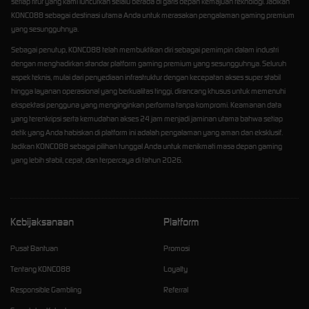
setiap fitur yang kami luncurkan selalu berada di garis depan kemajuan teknologi. Jadikan
KONCO88 sebagai destinasi utama Anda untuk merasakan pengalaman gaming premium
yang sesungguhnya.
Sebagai penutup, KONCO88 telah membuktikan diri sebagai pemimpin dalam industri
dengan menghadirkan standar platform gaming premium yang sesungguhnya. Seluruh
aspek teknis, mulai dari penyediaan infrastruktur dengan kecepatan akses super stabil
hingga layanan operasional yang berkualitas tinggi, dirancang khusus untuk memenuhi
ekspektasi pengguna yang menginginkan performa tanpa kompromi. Keamanan data
yang terenkripsi serta kemudahan akses 24 jam menjadi jaminan utama bahwa setiap
detik yang Anda habiskan di platform ini adalah pengalaman yang aman dan eksklusif.
Jadikan KONCO88 sebagai pilihan tunggal Anda untuk menikmati masa depan gaming
yang lebih stabil, cepat, dan terpercaya di tahun 2026.
Kebijaksanaan
Platform
Pusat Bantuan
Promosi
Tentang KONCO88
Loyalty
Responsible Gambling
Referral