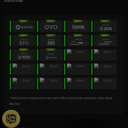
Komunitas
* Selama bank maintenance dan bank offline deposit dan penarikan tidak dapat
diproses