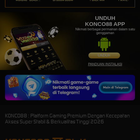
UNDUH
KONCO88 APP
Nikmati berbagai permainan dalam satu
genggaman
UNDUH
PANDUAN INSTALASI
KONCO88 : Platform Gaming Premium Dengan Kecepatan
Akses Super Stabil & Berkualitas Tinggi 2026