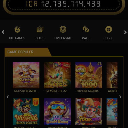
IDR
12,739,714,439
HOT GAMES
SLOTS
LIVE CASINO
RACE
TOGEL
OL
GAME POPULER
GATES OF OLYMPUS POP
TREASURES OF AZTEC
FORTUNE GARUDA 1000
WUKONG - BLACK SCATTER
DJ BOOM BOOM
POKER WIN
PIRATE QUEST 1