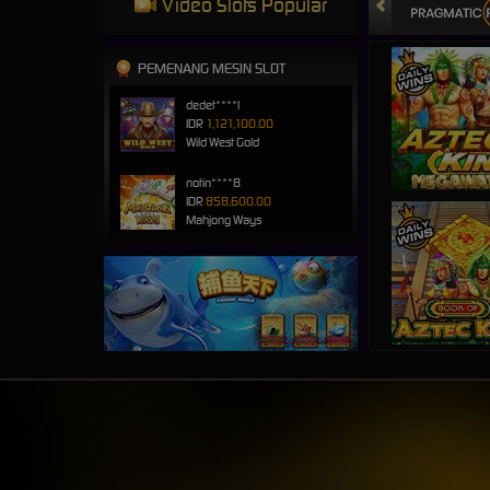
Video Slots Popular
PEMENANG MESIN SLOT
dedet****l
IDR
1,121,100.00
Wild West Gold
notin****8
IDR
858,600.00
Mahjong Ways
notin****8
IDR
802,800.00
Mahjong Ways
ku****n
IDR
782,400.00
Wild Bounty Showdown
notin****8
IDR
683,000.00
Mahjong Ways