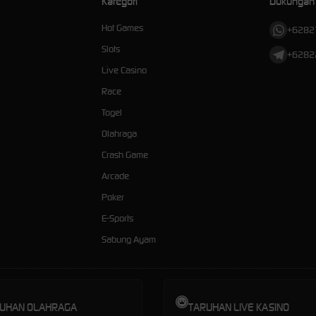
Kategori
Dukungan
Hot Games
+6282
Slots
+6282
Live Casino
Race
Togel
Olahraga
Crash Game
Arcade
Poker
E-Sports
Sabung Ayam
UHAN OLAHRAGA
TARUHAN LIVE KASINO