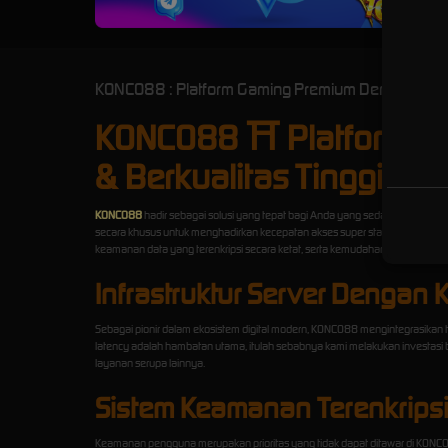
KONCO88 : Platform Gaming Premium Dengan Kecep
KONCO88 ⛩️ Platform Ga
& Berkualitas Tinggi 20
KONCO88
hadir sebagai solusi yang tepat bagi Anda yang sedang mencari 
secara khusus untuk menghadirkan kecepatan akses super stabil tanpa gangg
keamanan data yang terenkripsi secara ketat, serta kemudahan akses bagi se
Infrastruktur Server Dengan 
Sebagai pionir dalam ekosistem digital modern, KONCO88 mengintegrasikan
latency adalah hambatan utama, itulah sebabnya kami melakukan investasi bes
layanan serupa lainnya.
Sistem Keamanan Terenkripsi 
Keamanan pengguna merupakan prioritas yang tidak dapat ditawar di KONCO88