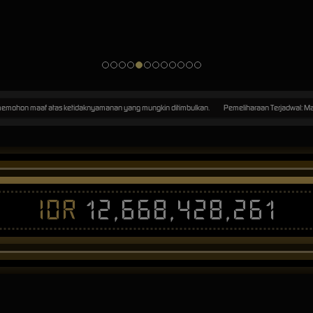
n maaf atas ketidaknyamanan yang mungkin ditimbulkan.
Pemeliharaan Terjadwal: MarbleX pad
IDR
12,668,428,261