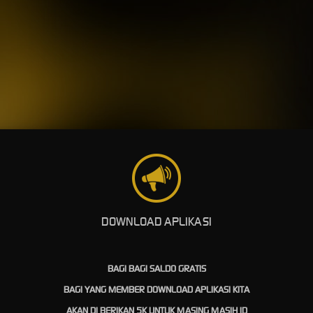
DOWNLOAD APLIKASI
BAGI BAGI SALDO GRATIS
BAGI YANG MEMBER DOWNLOAD APLIKASI KITA
AKAN DI BERIKAN 5K UNTUK MASING MASIH ID