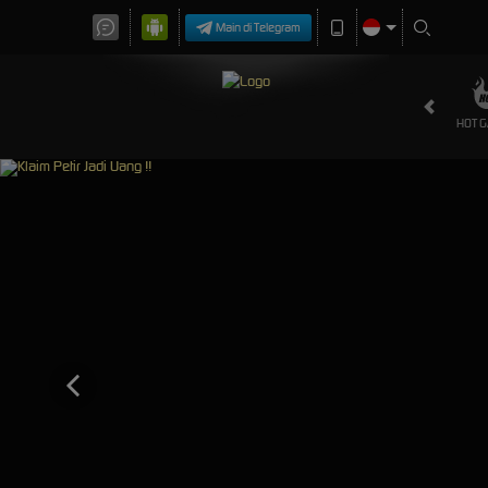
Main di Telegram
HOT 