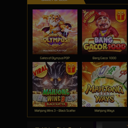
Gates of Olympus POP
Bang Gacor 1000
Mahjong Wins 3 – Black Scatter
Mahjong Ways