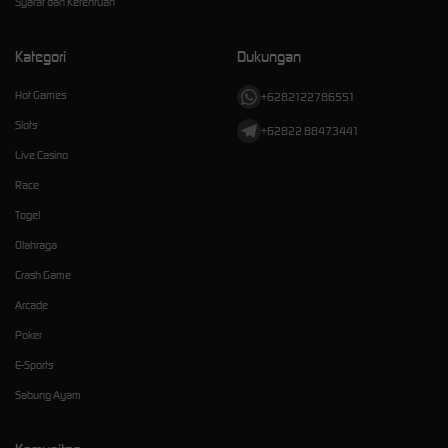
Syarat dan Ketentuan
Kategori
Dukungan
Hot Games
+6282122786551
Slots
+62822 88473441
Live Casino
Race
Togel
Olahraga
Crash Game
Arcade
Poker
E-Sports
Sabung Ayam