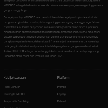
setiap fitur yang kami luncurkan selalu berada di garis depan kemajuan teknologi. Jadikan
KONCO88 sebagai destinasi utama Anda untuk merasakan pengalaman gaming premium
yang sesungguhnya.
Sebagai penutup, KONCO88 telah membuktikan diri sebagai pemimpin dalam industri
dengan menghadirkan standar platform gaming premium yang sesungguhnya. Seluruh
aspek teknis, mulai dari penyediaan infrastruktur dengan kecepatan akses super stabil
hingga layanan operasional yang berkualitas tinggi, dirancang khusus untuk memenuhi
ekspektasi pengguna yang menginginkan performa tanpa kompromi. Keamanan data
yang terenkripsi serta kemudahan akses 24 jam menjadi jaminan utama bahwa setiap
detik yang Anda habiskan di platform ini adalah pengalaman yang aman dan eksklusif.
Jadikan KONCO88 sebagai pilihan tunggal Anda untuk menikmati masa depan gaming
yang lebih stabil, cepat, dan terpercaya di tahun 2026.
Kebijaksanaan
Platform
Pusat Bantuan
Promosi
Tentang KONCO88
Loyalty
Responsible Gambling
Referral