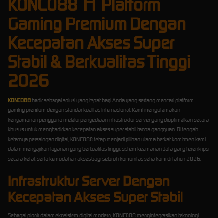
KONCO88 ⛩️ Platform
Gaming Premium Dengan
Kecepatan Akses Super
Stabil & Berkualitas Tinggi
2026
KONCO88
hadir sebagai solusi yang tepat bagi Anda yang sedang mencari platform
gaming premium dengan standar kualitas internasional. Kami mengutamakan
kenyamanan pengguna melalui penyediaan infrastruktur server yang dioptimalkan secara
khusus untuk menghadirkan kecepatan akses super stabil tanpa gangguan. Di tengah
ketatnya persaingan digital, KONCO88 tetap menjadi pilihan utama berkat komitmen kami
dalam menyajikan layanan yang berkualitas tinggi, sistem keamanan data yang terenkripsi
secara ketat, serta kemudahan akses bagi seluruh komunitas setia kami di tahun 2026.
Infrastruktur Server Dengan
Kecepatan Akses Super Stabil
Sebagai pionir dalam ekosistem digital modern, KONCO88 mengintegrasikan teknologi