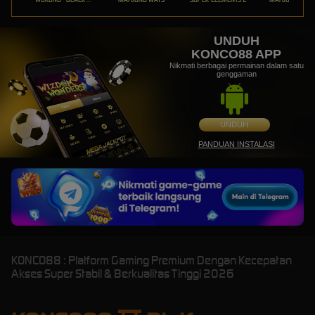
UNDUH
KONCO88 APP
Nikmati berbagai permainan dalam satu
genggaman
UNDUH
PANDUAN INSTALASI
KONCO88 : Platform Gaming Premium Dengan Kecepatan
Akses Super Stabil & Berkualitas Tinggi 2026