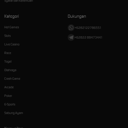
Syarat dan Ketentuan
Kategori
Dukungan
Hot Games
+6282122786551
Slots
+62822 88473441
Live Casino
Race
Togel
Olahraga
Crash Game
Arcade
Poker
E-Sports
Sabung Ayam